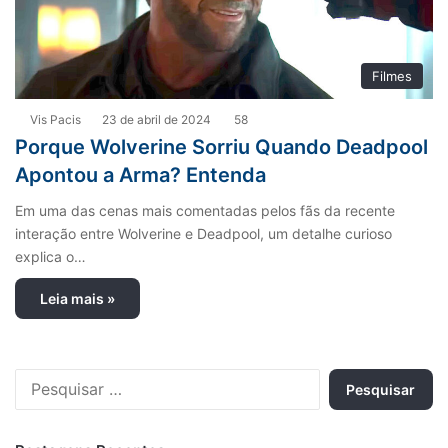
Filmes
Vis Pacis
23 de abril de 2024
58
Porque Wolverine Sorriu Quando Deadpool
Apontou a Arma? Entenda
Em uma das cenas mais comentadas pelos fãs da recente
interação entre Wolverine e Deadpool, um detalhe curioso
explica o…
Leia mais »
P
e
s
q