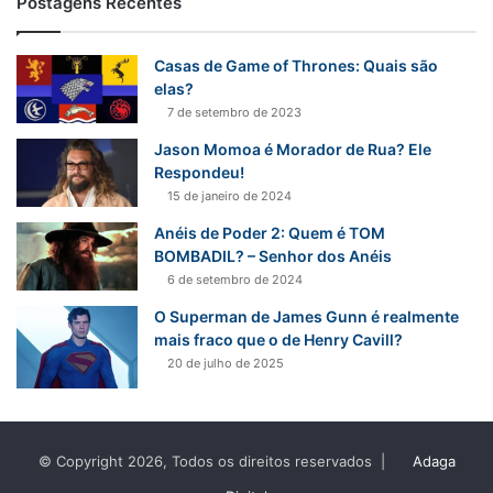
Postagens Recentes
u
i
s
Casas de Game of Thrones: Quais são
a
elas?
r
7 de setembro de 2023
p
Jason Momoa é Morador de Rua? Ele
o
Respondeu!
r
15 de janeiro de 2024
:
Anéis de Poder 2: Quem é TOM
BOMBADIL? – Senhor dos Anéis
6 de setembro de 2024
O Superman de James Gunn é realmente
mais fraco que o de Henry Cavill?
20 de julho de 2025
© Copyright 2026, Todos os direitos reservados |
Adaga