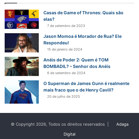
i
s
Casas de Game of Thrones: Quais são
a
elas?
r
7 de setembro de 2023
p
Jason Momoa é Morador de Rua? Ele
o
Respondeu!
r
15 de janeiro de 2024
:
Anéis de Poder 2: Quem é TOM
BOMBADIL? – Senhor dos Anéis
6 de setembro de 2024
O Superman de James Gunn é realmente
mais fraco que o de Henry Cavill?
20 de julho de 2025
© Copyright 2026, Todos os direitos reservados |
Adaga
Digital