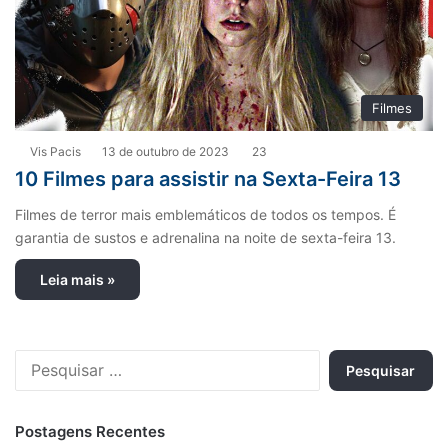
Filmes
Vis Pacis
13 de outubro de 2023
23
10 Filmes para assistir na Sexta-Feira 13
Filmes de terror mais emblemáticos de todos os tempos. É
garantia de sustos e adrenalina na noite de sexta-feira 13.
Leia mais »
P
e
s
q
Postagens Recentes
u