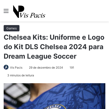
Menu
Pr
Games
Chelsea Kits: Uniforme e Logo
do Kit DLS Chelsea 2024 para
Dream League Soccer
Vis Pacis
29 de dezembro de 2024
191
3 minutos de leitura