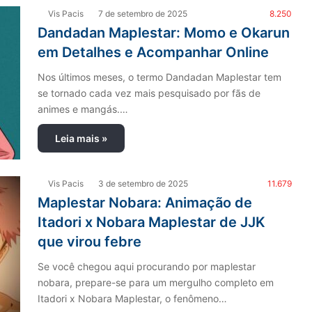
Vis Pacis
7 de setembro de 2025
8.250
Dandadan Maplestar: Momo e Okarun
em Detalhes e Acompanhar Online
Nos últimos meses, o termo Dandadan Maplestar tem
se tornado cada vez mais pesquisado por fãs de
animes e mangás.…
Leia mais »
Vis Pacis
3 de setembro de 2025
11.679
Maplestar Nobara: Animação de
Itadori x Nobara Maplestar de JJK
que virou febre
Se você chegou aqui procurando por maplestar
nobara, prepare-se para um mergulho completo em
Itadori x Nobara Maplestar, o fenômeno…