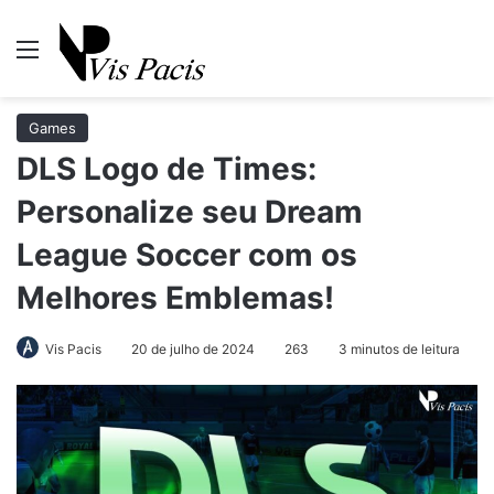
Menu
Pr
Games
DLS Logo de Times:
Personalize seu Dream
League Soccer com os
Melhores Emblemas!
Vis Pacis
20 de julho de 2024
263
3 minutos de leitura