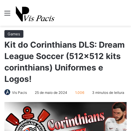
Menu
Pr
Games
Kit do Corinthians DLS: Dream
League Soccer (512×512 kits
corinthians) Uniformes e
Logos!
Vis Pacis
25 de maio de 2024
1.006
3 minutos de leitura