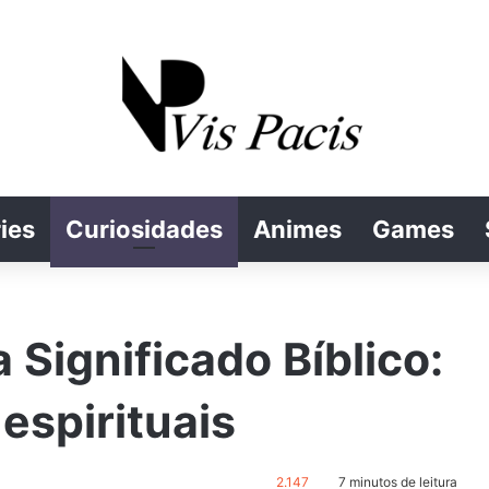
ies
Curiosidades
Animes
Games
Significado Bíblico:
espirituais
2.147
7 minutos de leitura