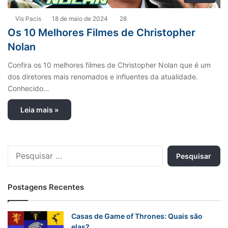
Vis Pacis
18 de maio de 2024
28
Os 10 Melhores Filmes de Christopher
Nolan
Confira os 10 melhores filmes de Christopher Nolan que é um
dos diretores mais renomados e influentes da atualidade.
Conhecido…
Leia mais »
P
e
s
q
Postagens Recentes
u
i
s
Casas de Game of Thrones: Quais são
a
elas?