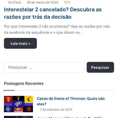
Vis Pacis
26 de março de 2024
870
Interestelar 2 cancelado? Descubra as
razões por trás da decisão
Por que Interestelar 2 não aconteceu? Veja as razões por trás
da ausência da sequência e o que dizem os…
Leia mais »
P
e
s
q
Postagens Recentes
u
i
s
Casas de Game of Thrones: Quais são
a
elas?
r
7 de setembro de 2023
p