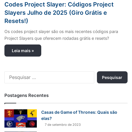
Codes Project Slayer: Códigos Project
Slayers Julho de 2025 (Giro Grátis e
Resets!)
Os codes project slayer são os mais recentes códigos para
Project Slayers que oferecem rodadas grátis e resets?
Leia mais »
P
e
s
q
Postagens Recentes
u
i
s
Casas de Game of Thrones: Quais são
a
elas?
r
7 de setembro de 2023
p