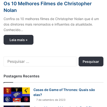
Os 10 Melhores Filmes de Christopher
Nolan
Confira os 10 melhores filmes de Christopher Nolan que é um
dos diretores mais renomados e influentes da atualidade.
Conhecido…
Leia mais »
P
e
s
q
Postagens Recentes
u
i
s
Casas de Game of Thrones: Quais são
a
elas?
r
7 de setembro de 2023
p