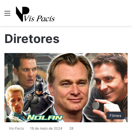
Menu
P
Diretores
Filmes
Vis Pacis
18 de maio de 2024
28