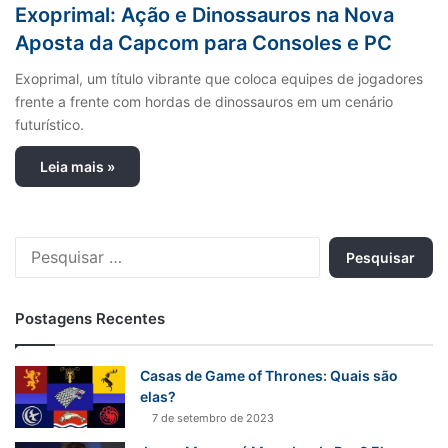
Exoprimal: Ação e Dinossauros na Nova
Aposta da Capcom para Consoles e PC
Exoprimal, um título vibrante que coloca equipes de jogadores
frente a frente com hordas de dinossauros em um cenário
futurístico.
Leia mais »
P
e
s
q
Postagens Recentes
u
i
s
Casas de Game of Thrones: Quais são
a
elas?
r
7 de setembro de 2023
p