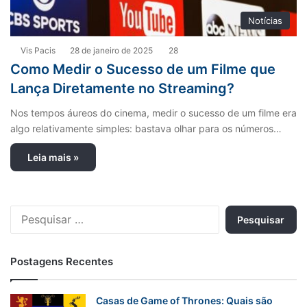
Notícias
Vis Pacis
28 de janeiro de 2025
28
Como Medir o Sucesso de um Filme que
Lança Diretamente no Streaming?
Nos tempos áureos do cinema, medir o sucesso de um filme era
algo relativamente simples: bastava olhar para os números…
Leia mais »
P
e
s
q
Postagens Recentes
u
i
s
Casas de Game of Thrones: Quais são