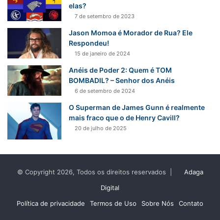
a
elas?
r
7 de setembro de 2023
p
Jason Momoa é Morador de Rua? Ele
o
Respondeu!
r
15 de janeiro de 2024
:
Anéis de Poder 2: Quem é TOM
BOMBADIL? – Senhor dos Anéis
6 de setembro de 2024
O Superman de James Gunn é realmente
mais fraco que o de Henry Cavill?
20 de julho de 2025
© Copyright 2026, Todos os direitos reservados |
Adaga
Digital
Política de privacidade
Termos de Uso
Sobre Nós
Contato