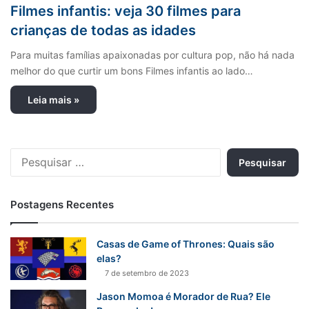
Filmes infantis: veja 30 filmes para
crianças de todas as idades
Para muitas famílias apaixonadas por cultura pop, não há nada
melhor do que curtir um bons Filmes infantis ao lado…
Leia mais »
P
e
s
q
Postagens Recentes
u
i
s
Casas de Game of Thrones: Quais são
a
elas?
r
7 de setembro de 2023
p
Jason Momoa é Morador de Rua? Ele
o