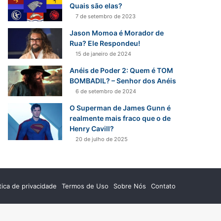
r
Quais são elas?
p
7 de setembro de 2023
o
Jason Momoa é Morador de
r
Rua? Ele Respondeu!
:
15 de janeiro de 2024
Anéis de Poder 2: Quem é TOM
BOMBADIL? – Senhor dos Anéis
6 de setembro de 2024
O Superman de James Gunn é
realmente mais fraco que o de
Henry Cavill?
20 de julho de 2025
ítica de privacidade
Termos de Uso
Sobre Nós
Contato