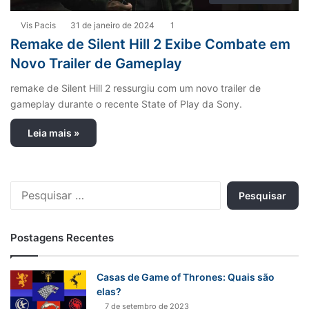
Vis Pacis
31 de janeiro de 2024
1
Remake de Silent Hill 2 Exibe Combate em
Novo Trailer de Gameplay
remake de Silent Hill 2 ressurgiu com um novo trailer de
gameplay durante o recente State of Play da Sony.
Leia mais »
P
e
s
q
Postagens Recentes
u
i
s
Casas de Game of Thrones: Quais são
a
elas?
r
7 de setembro de 2023