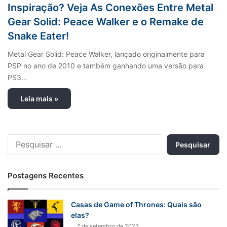
Inspiração? Veja As Conexões Entre Metal
Gear Solid: Peace Walker e o Remake de
Snake Eater!
Metal Gear Solid: Peace Walker, lançado originalmente para
PSP no ano de 2010 e também ganhando uma versão para
PS3…
Leia mais »
P
e
s
q
Postagens Recentes
u
i
s
Casas de Game of Thrones: Quais são
a
elas?
r
7 de setembro de 2023