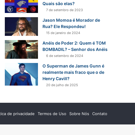
r
Quais são elas?
p
7 de setembro de 2023
o
Jason Momoa é Morador de
r
Rua? Ele Respondeu!
:
15 de janeiro de 2024
Anéis de Poder 2: Quem é TOM
BOMBADIL? – Senhor dos Anéis
6 de setembro de 2024
O Superman de James Gunn é
realmente mais fraco que o de
Henry Cavill?
20 de julho de 2025
ítica de privacidade
Termos de Uso
Sobre Nós
Contato