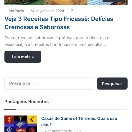
Vis Pacis
24 de junho de 2024
7
Veja 3 Receitas Tipo Fricassê: Delícias
Cremosas e Saborosas
Trazer receitas saborosas e práticas para o dia a dia é
essencial, e as receitas tipo fricassê é uma escolha…
Leia mais »
P
e
s
q
Postagens Recentes
u
i
s
Casas de Game of Thrones: Quais são
a
elas?
r
7 de setembro de 2023