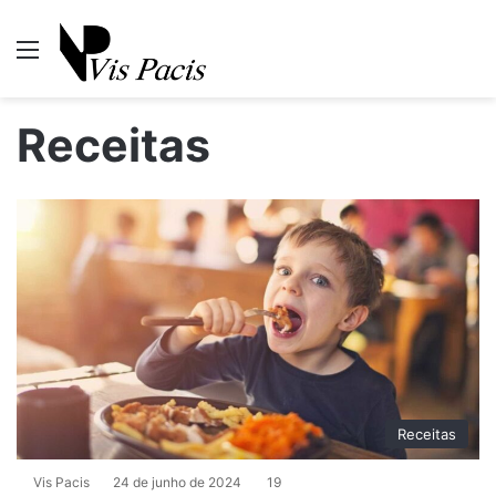
Menu
P
Receitas
Receitas
Vis Pacis
24 de junho de 2024
19