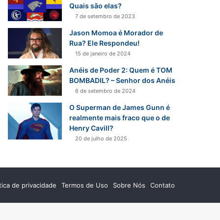
r
Quais são elas?
p
7 de setembro de 2023
o
Jason Momoa é Morador de
r
Rua? Ele Respondeu!
:
15 de janeiro de 2024
Anéis de Poder 2: Quem é TOM
BOMBADIL? – Senhor dos Anéis
6 de setembro de 2024
O Superman de James Gunn é
realmente mais fraco que o de
Henry Cavill?
20 de julho de 2025
ítica de privacidade
Termos de Uso
Sobre Nós
Contato