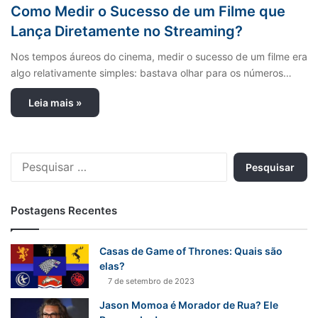
Como Medir o Sucesso de um Filme que
Lança Diretamente no Streaming?
Nos tempos áureos do cinema, medir o sucesso de um filme era
algo relativamente simples: bastava olhar para os números…
Leia mais »
P
e
s
q
Postagens Recentes
u
i
s
Casas de Game of Thrones: Quais são
a
elas?
r
7 de setembro de 2023
p
Jason Momoa é Morador de Rua? Ele
o