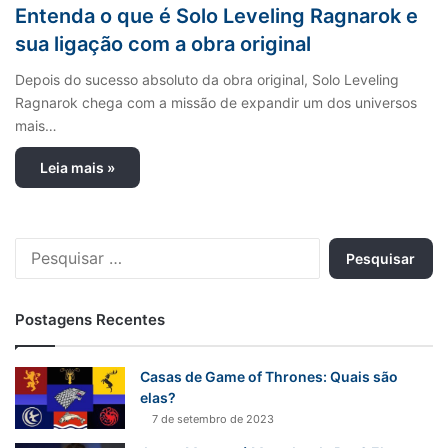
Entenda o que é Solo Leveling Ragnarok e
sua ligação com a obra original
Depois do sucesso absoluto da obra original, Solo Leveling
Ragnarok chega com a missão de expandir um dos universos
mais…
Leia mais »
P
e
s
q
Postagens Recentes
u
i
s
Casas de Game of Thrones: Quais são
a
elas?
r
7 de setembro de 2023
p