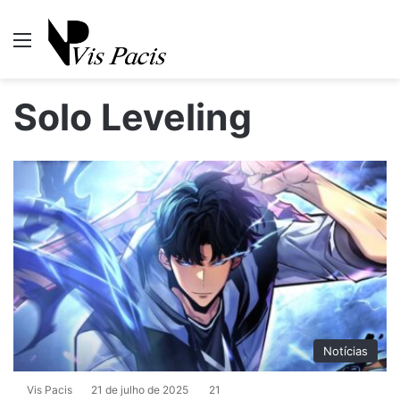
Menu
P
Solo Leveling
Notícias
Vis Pacis
21 de julho de 2025
21