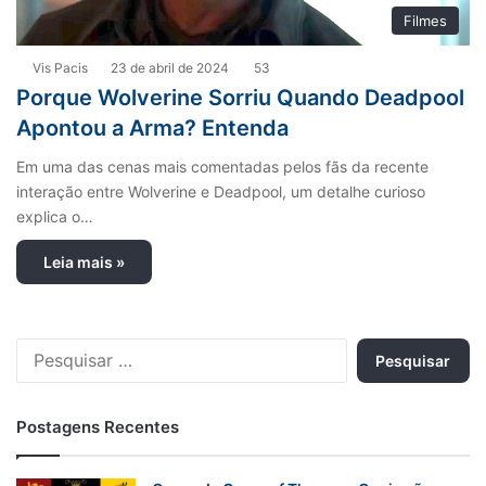
Filmes
Vis Pacis
23 de abril de 2024
53
Porque Wolverine Sorriu Quando Deadpool
Apontou a Arma? Entenda
Em uma das cenas mais comentadas pelos fãs da recente
interação entre Wolverine e Deadpool, um detalhe curioso
explica o…
Leia mais »
P
e
s
q
Postagens Recentes
u
i