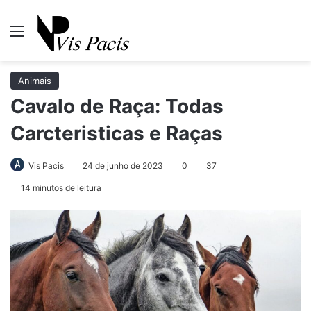
Menu
Pr
Animais
Cavalo de Raça: Todas
Carcteristicas e Raças
Vis Pacis
24 de junho de 2023
0
37
14 minutos de leitura