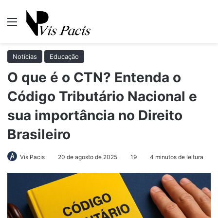
Menu
Pr
Notícias
Educação
O que é o CTN? Entenda o
Código Tributário Nacional e
sua importância no Direito
Brasileiro
Vis Pacis
20 de agosto de 2025
19
4 minutos de leitura