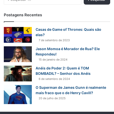
e
s
q
Postagens Recentes
u
i
s
Casas de Game of Thrones: Quais são
a
elas?
r
7 de setembro de 2023
p
Jason Momoa é Morador de Rua? Ele
o
Respondeu!
r
15 de janeiro de 2024
:
Anéis de Poder 2: Quem é TOM
BOMBADIL? – Senhor dos Anéis
6 de setembro de 2024
O Superman de James Gunn é realmente
mais fraco que o de Henry Cavill?
20 de julho de 2025