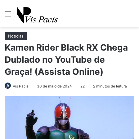
Menu
Pr
Notícias
Kamen Rider Black RX Chega
Dublado no YouTube de
Graça! (Assista Online)
Vis Pacis
30 de maio de 2024
22
2 minutos de leitura