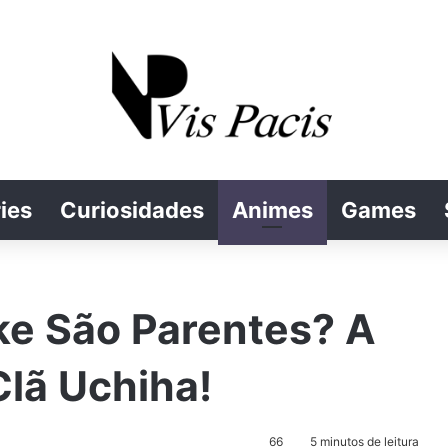
ies
Curiosidades
Animes
Games
e São Parentes? A
lã Uchiha!
66
5 minutos de leitura