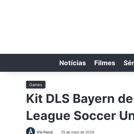
Notícias
Filmes
Sér
Games
Kit DLS Bayern d
League Soccer Un
Vis Pacis
25 de maio de 2024