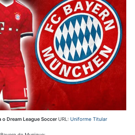
ra o Dream League Soccer
URL:
Uniforme Titular
 Bayern de Munique: