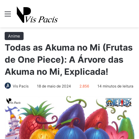
Menu
Pr
Anime
Todas as Akuma no Mi (Frutas
de One Piece): A Árvore das
Akuma no Mi, Explicada!
Vis Pacis
18 de maio de 2024
2.856
14 minutos de leitura