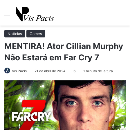
Menu
Pr
Notícias
Games
MENTIRA! Ator Cillian Murphy
Não Estará em Far Cry 7
Vis Pacis
21 de abril de 2024
6
1 minuto de leitura