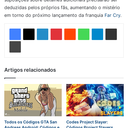
deduzidas pelos próprios fãs, aumentando o mistério
em torno do próximo lançamento da franquia
Far Cry
.
Linkedin
Pinterest
Reddit
WhatsApp
Telegram
Compartilhar via e-mail
Imprimir
Artigos relacionados
Todos os Códigos GTA San
Codes Project Slayer:
Andreas Android: Códigos e
Códigos Project Slayers