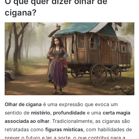
O que quer dizer olhar de
cigana?
Olhar de cigana
é uma expressão que evoca um
sentido de
mistério
,
profundidade
e uma
certa magia
associada ao olhar
. Tradicionalmente, as ciganas são
retratadas como
figuras místicas
, com habilidades de
prever o futuro e ler a sorte, o que contribui para a