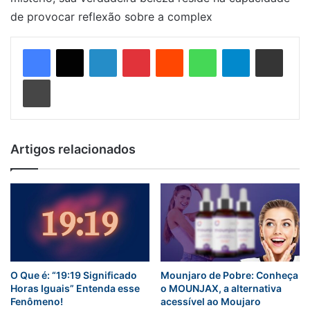
de provocar reflexão sobre a complex
Linkedin
Pinterest
Reddit
WhatsApp
Telegram
Compartilhar via e-mail
Imprimir
Artigos relacionados
O Que é: “19:19 Significado
Mounjaro de Pobre: Conheça
Horas Iguais” Entenda esse
o MOUNJAX, a alternativa
Fenômeno!
acessível ao Moujaro