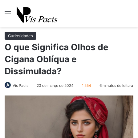
Menu
Pr
Curiosidades
O que Significa Olhos de
Cigana Oblíqua e
Dissimulada?
Vis Pacis
23 de março de 2024
1.554
6 minutos de leitura