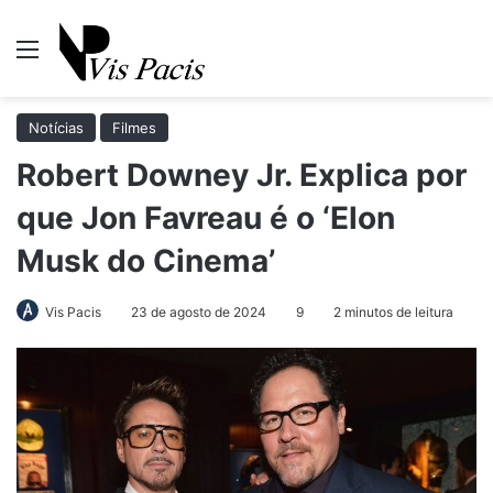
Menu
Pr
Notícias
Filmes
Robert Downey Jr. Explica por
que Jon Favreau é o ‘Elon
Musk do Cinema’
Vis Pacis
23 de agosto de 2024
9
2 minutos de leitura