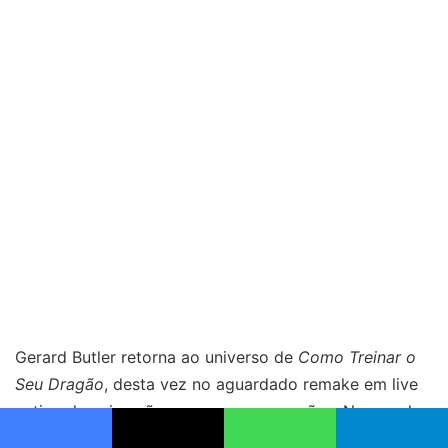
Gerard Butler retorna ao universo de
Como Treinar o
Seu Dragão
, desta vez no aguardado remake em live
action da animação que marcou gerações. No papel
de Stoico, pai de Soluço, ele promete dar ainda mais
Facebook
X
WhatsApp
Telegram