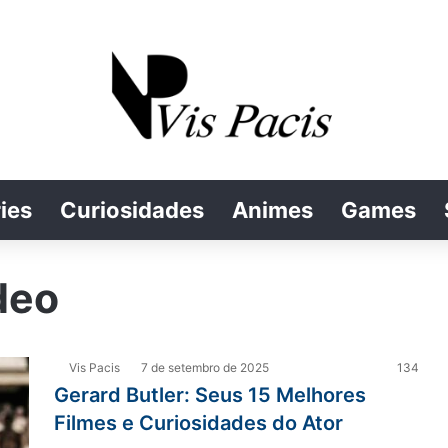
ies
Curiosidades
Animes
Games
deo
Vis Pacis
7 de setembro de 2025
134
Gerard Butler: Seus 15 Melhores
Filmes e Curiosidades do Ator