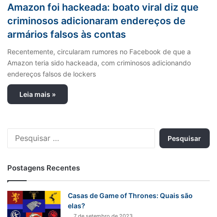
Amazon foi hackeada: boato viral diz que
criminosos adicionaram endereços de
armários falsos às contas
Recentemente, circularam rumores no Facebook de que a
Amazon teria sido hackeada, com criminosos adicionando
endereços falsos de lockers
Leia mais »
P
e
s
q
Postagens Recentes
u
i
s
Casas de Game of Thrones: Quais são
a
elas?
r
7 de setembro de 2023