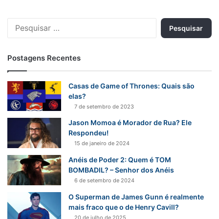
P
e
s
q
Postagens Recentes
u
i
s
Casas de Game of Thrones: Quais são
a
elas?
r
7 de setembro de 2023
p
Jason Momoa é Morador de Rua? Ele
o
Respondeu!
r
15 de janeiro de 2024
:
Anéis de Poder 2: Quem é TOM
BOMBADIL? – Senhor dos Anéis
6 de setembro de 2024
O Superman de James Gunn é realmente
mais fraco que o de Henry Cavill?
20 de julho de 2025