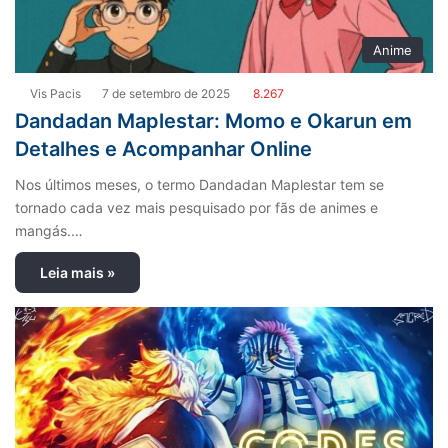
Anime
Vis Pacis
7 de setembro de 2025
8.267
Dandadan Maplestar: Momo e Okarun em
Detalhes e Acompanhar Online
Nos últimos meses, o termo Dandadan Maplestar tem se
tornado cada vez mais pesquisado por fãs de animes e
mangás.…
Leia mais »