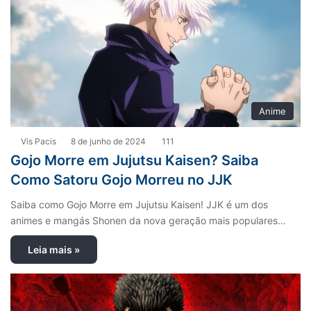
Anime
Vis Pacis
8 de junho de 2024
111
Gojo Morre em Jujutsu Kaisen? Saiba
Como Satoru Gojo Morreu no JJK
Saiba como Gojo Morre em Jujutsu Kaisen! JJK é um dos
animes e mangás Shonen da nova geração mais populares…
Leia mais »