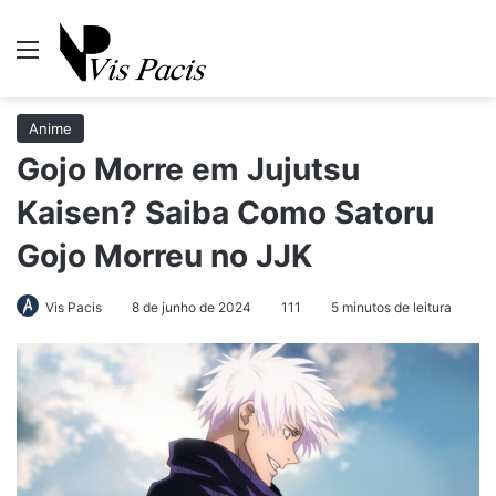
Menu
Pr
Anime
Gojo Morre em Jujutsu
Kaisen? Saiba Como Satoru
Gojo Morreu no JJK
Vis Pacis
8 de junho de 2024
111
5 minutos de leitura