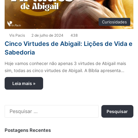
Curiosidades
Vis Pacis
2 de julho de 2024
438
Cinco Virtudes de Abigail: Lições de Vida e
Sabedoria
Hoje vamos conhecer não apenas 3 virtudes de Abigail mais
sim, todas as cinco virtudes de Abigail. A Bíblia apresenta…
Leia mais »
P
e
s
q
Postagens Recentes
u