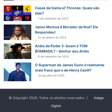
i
s
Casas de Game of Thrones: Quais são
a
elas?
r
7 de setembro de 2023
p
Jason Momoa é Morador de Rua? Ele
o
Respondeu!
r
15 de janeiro de 2024
:
Anéis de Poder 2: Quem é TOM
BOMBADIL? – Senhor dos Anéis
6 de setembro de 2024
O Superman de James Gunn é realmente
mais fraco que o de Henry Cavill?
20 de julho de 2025
© Copyright 2026, Todos os direitos reservados |
Adaga
Digital