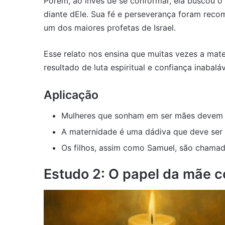
Porém, ao invés de se conformar, ela buscou 
diante dEle. Sua fé e perseverança foram reco
um dos maiores profetas de Israel.
Esse relato nos ensina que muitas vezes a mat
resultado de luta espiritual e confiança inabalá
Aplicação
Mulheres que sonham em ser mães devem a
A maternidade é uma dádiva que deve ser
Os filhos, assim como Samuel, são chamad
Estudo 2: O papel da mãe c