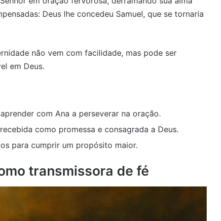
o Senhor em oração fervorosa, derramando sua alma
mpensadas: Deus lhe concedeu Samuel, que se tornaria
ernidade não vem com facilidade, mas pode ser
vel em Deus.
prender com Ana a perseverar na oração.
 recebida como promessa e consagrada a Deus.
os para cumprir um propósito maior.
omo transmissora de fé