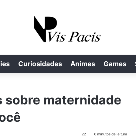
ies
Curiosidades
Animes
Games
s sobre maternidade
você
22
6 minutos de leitura