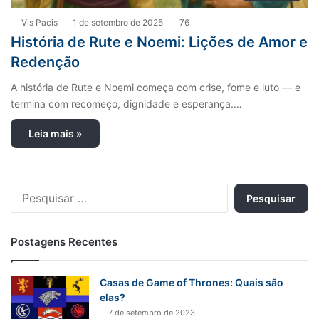
Vis Pacis
1 de setembro de 2025
76
História de Rute e Noemi: Lições de Amor e
Redenção
A história de Rute e Noemi começa com crise, fome e luto — e
termina com recomeço, dignidade e esperança.…
Leia mais »
P
e
s
q
Postagens Recentes
u
i
s
Casas de Game of Thrones: Quais são
a
elas?
r
7 de setembro de 2023