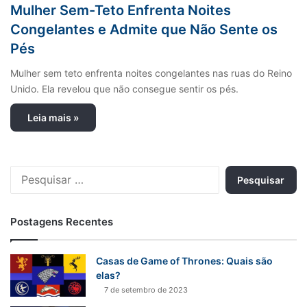
Mulher Sem-Teto Enfrenta Noites
Congelantes e Admite que Não Sente os
Pés
Mulher sem teto enfrenta noites congelantes nas ruas do Reino
Unido. Ela revelou que não consegue sentir os pés.
Leia mais »
P
e
s
q
Postagens Recentes
u
i
s
Casas de Game of Thrones: Quais são
a
elas?
r
7 de setembro de 2023
p