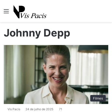
Menu
P
Johnny Depp
Filmes
Vis Pacis
24 de julho de 2025
71