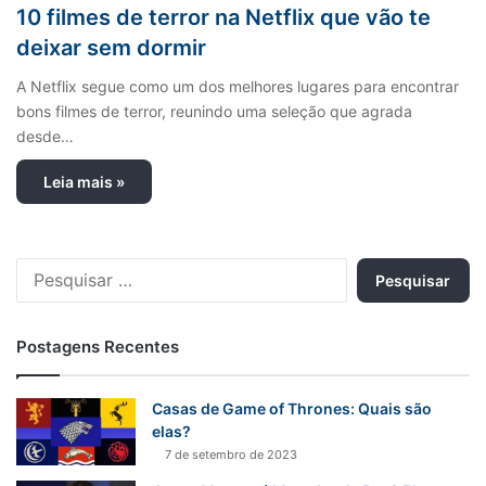
10 filmes de terror na Netflix que vão te
deixar sem dormir
A Netflix segue como um dos melhores lugares para encontrar
bons filmes de terror, reunindo uma seleção que agrada
desde…
Leia mais »
P
e
s
q
Postagens Recentes
u
i
s
Casas de Game of Thrones: Quais são
a
elas?
r
7 de setembro de 2023
p