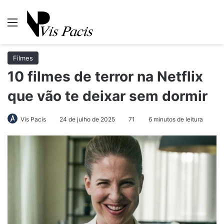
Menu
Pr
Filmes
10 filmes de terror na Netflix
que vão te deixar sem dormir
Vis Pacis
24 de julho de 2025
71
6 minutos de leitura