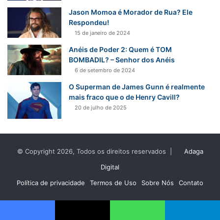
Jason Momoa é Morador de Rua? Ele
Respondeu!
15 de janeiro de 2024
Anéis de Poder 2: Quem é TOM
BOMBADIL? – Senhor dos Anéis
6 de setembro de 2024
O Superman de James Gunn é realmente
mais fraco que o de Henry Cavill?
20 de julho de 2025
© Copyright 2026, Todos os direitos reservados |
Adaga
Digital
Política de privacidade
Termos de Uso
Sobre Nós
Contato
Facebook
X
WhatsApp
Telegram