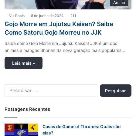
Anime
Vis Pacis
8 de junho de 2024
111
Gojo Morre em Jujutsu Kaisen? Saiba
Como Satoru Gojo Morreu no JJK
Saiba como Gojo Morre em Jujutsu Kaisen! JJK é um dos
animes e mangás Shonen da nova geração mais populares…
Leia mais »
P
e
s
q
Postagens Recentes
u
i
s
Casas de Game of Thrones: Quais são
a
elas?