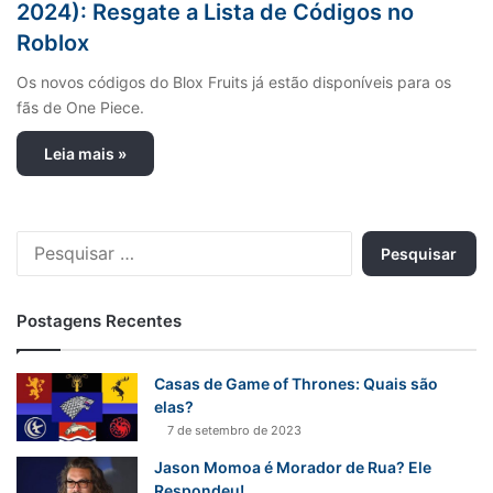
2024): Resgate a Lista de Códigos no
Roblox
Os novos códigos do Blox Fruits já estão disponíveis para os
fãs de One Piece.
Leia mais »
P
e
s
q
Postagens Recentes
u
i
s
Casas de Game of Thrones: Quais são
a
elas?
r
7 de setembro de 2023
p
Jason Momoa é Morador de Rua? Ele
o
Respondeu!