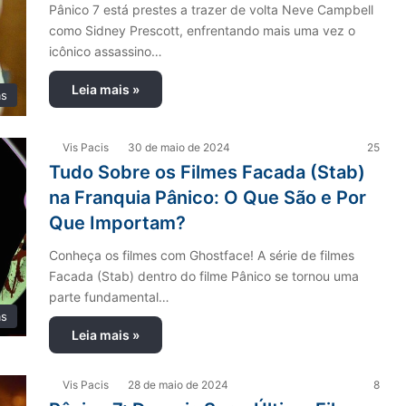
Pânico 7 está prestes a trazer de volta Neve Campbell
como Sidney Prescott, enfrentando mais uma vez o
icônico assassino…
Leia mais »
as
Vis Pacis
30 de maio de 2024
25
Tudo Sobre os Filmes Facada (Stab)
na Franquia Pânico: O Que São e Por
Que Importam?
Conheça os filmes com Ghostface! A série de filmes
Facada (Stab) dentro do filme Pânico se tornou uma
parte fundamental…
as
Leia mais »
Vis Pacis
28 de maio de 2024
8