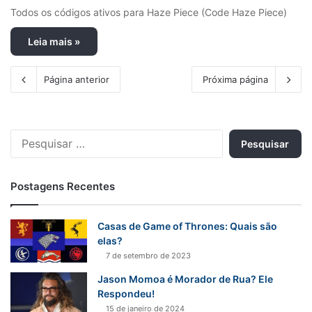
Todos os códigos ativos para Haze Piece (Code Haze Piece)
Leia mais »
Página anterior
Próxima página
P
e
s
q
Postagens Recentes
u
i
s
Casas de Game of Thrones: Quais são
a
elas?
r
7 de setembro de 2023
p
Jason Momoa é Morador de Rua? Ele
o
Respondeu!
r
15 de janeiro de 2024