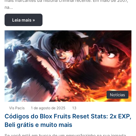
mais marcantes da história criminal recente. Em maio de 2007,
na…
Leia mais »
Notícias
Vis Pacis
1 de agosto de 2025
13
Códigos do Blox Fruits Reset Stats: 2x EXP,
Beli grátis e muito mais
Se você está em busca de um empurrãozinho na sua jornada