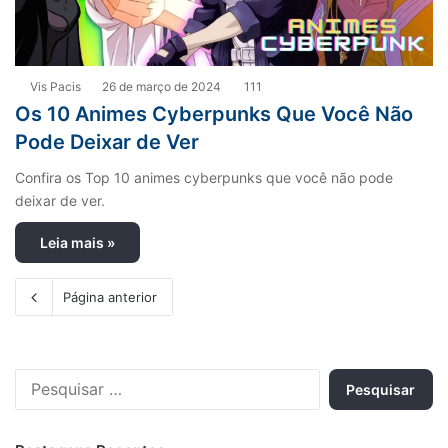
Vis Pacis
26 de março de 2024
111
Os 10 Animes Cyberpunks Que Você Não
Pode Deixar de Ver
Confira os Top 10 animes cyberpunks que você não pode
deixar de ver.
Leia mais »
Página anterior
P
e
s
q