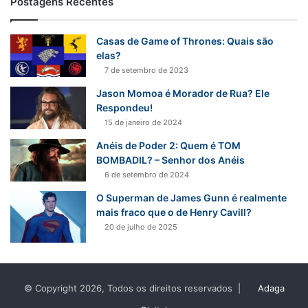
Postagens Recentes
u
i
s
Casas de Game of Thrones: Quais são
a
elas?
r
7 de setembro de 2023
p
Jason Momoa é Morador de Rua? Ele
o
Respondeu!
r
15 de janeiro de 2024
:
Anéis de Poder 2: Quem é TOM
BOMBADIL? – Senhor dos Anéis
6 de setembro de 2024
O Superman de James Gunn é realmente
mais fraco que o de Henry Cavill?
20 de julho de 2025
© Copyright 2026, Todos os direitos reservados |
Adaga