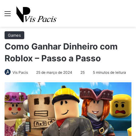
Menu
Pr
Games
Como Ganhar Dinheiro com
Roblox – Passo a Passo
Vis Pacis
25 de março de 2024
25
5 minutos de leitura